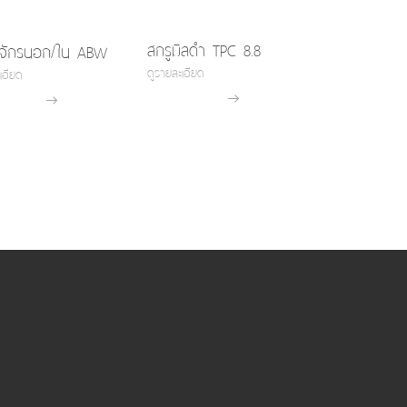
สกรูมิลดำ TPC 8.8
จักรนอก/ใน ABW
ดูรายละเอียด
เอียด