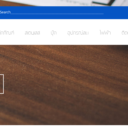
Search
ักภัณฑ์
สเตนเลส
ปุ๊ก
อุปกรณ์ลม
ไฟฟ้า
ติด