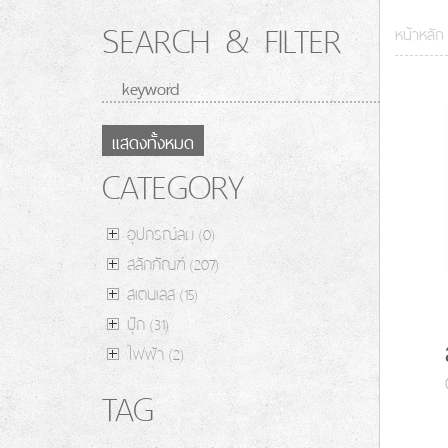
SEARCH & FILTER
หน้าหลัก
แสดงทั้งหมด
CATEGORY
อุปกรณ์ลม
(0)
สลักภัณฑ์
(207)
สเตนเลส
(15)
ปุ๊ก
(31)
ไฟฟ้า
(2)
TAG