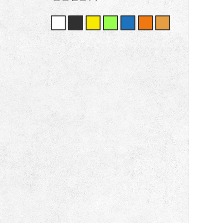
หัวเสียบหุ้มฉนวน
(0)
หางปลาหุ้มจิ๋ว
(0)
หางปลาเปลือย
(0)
หางปลาหุ้มฉนวน
(0)
ปากกาพ่นสี
(0)
ตัววัดองศา
(0)
กาพ่นสี
(0)
ตลับสายลมและปืนลม
(0)
ชุดเจียร์,ชุดตะปู,ชุดแม็กซ์
(0)
บล็อกและไขควง
(0)
ชุดกรองลม
(0)
ดอกไขควงหัวเดียว
(0)
ดอกไขควง 2 หัว
(0)
ดอกไขควงชนิดสั้น
(0)