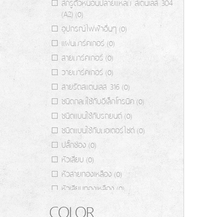
สกรูตัวหนอนปลายแหลม สเตนเลส 304
(A2)
(0)
อุปกรณ์ไฟฟ้าอื่นๆ
(0)
แผ่นมาร์คเกอร์
(0)
สายมาร์คเกอร์
(0)
วายมาร์คเกอร์
(0)
สายรัดสแตนเลส 316
(0)
ชนิดกลมใช้กับอีเล็กโทรนิค
(0)
ชนิดแบนใช้กับรถยนต์
(0)
ชนิดแบนใช้กับมอเตอร์ไซด์
(0)
ปลั๊กช่อง
(0)
หัวเสียบ
(0)
หัวสายทองเหลือง
(0)
หัวเสียบทองเหลือง
(0)
COLOR
คีมย้ำหางปลา
(0)
ตลับแยกสายไฟ
(0)